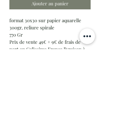
Ajouter au panier
format 30x30 sur papier aquarelle
300gr, reliure spirale
770 Gr
Prix de vente 49€ + 9€ de frais de
port en Colissimo France livraison à
domicile avec suivi
Tous nos livres sont réalisés
localement en Ardèche, sur du papier
recyclé.
Avec mon carnet de voyage, vous
pourrez apprécier une facette plus
intime et authentique de l’Ardèche !! Il
vous offrira un vrai plaisir au pays des
pinceaux.